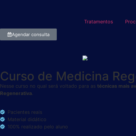
Tratamentos
Proc
Agendar consulta
Curso de Medicina Reg
Nesse curso no qual será voltado para as
técnicas mais a
Regenerativa
.
Pacientes reais
Material didático
100% realizado pelo aluno