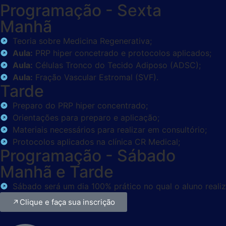
Programação - Sexta
Manhã
Teoria sobre Medicina Regenerativa;
Aula:
PRP hiper concetrado e protocolos aplicados;
Aula:
Células Tronco do Tecido Adiposo (ADSC);
Aula:
Fração Vascular Estromal (SVF).
Tarde
Preparo do PRP hiper concentrado;
Orientações para preparo e aplicação;
Materiais necessários para realizar em consultório;
Protocolos aplicados na clínica CR Medical;
Programação - Sábado
Manhã e Tarde
Sábado será um dia 100% prático no qual o aluno reali
Clique e faça sua inscrição