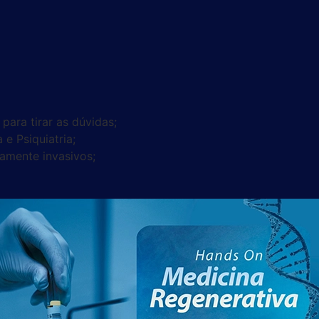
ara tirar as dúvidas;
e Psiquiatria;
amente invasivos;