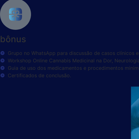
bônus
Grupo no WhatsApp para discussão de casos clínicos e p
Workshop Online Cannabis Medicinal na Dor, Neurologia 
Guia de uso dos medicamentos e procedimentos minim
Certificados de conclusão.