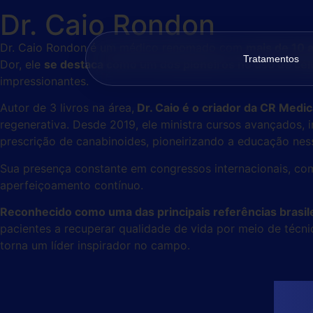
Dr. Caio Rondon
Dr. Caio Rondon é um médico renomado com
mais de 10 
Tratamentos
Dor, ele
se destaca como um dos pioneiros no uso de cél
impressionantes.
Autor de 3 livros na área,
Dr. Caio é o criador da CR Medi
regenerativa. Desde 2019, ele ministra cursos avançados
prescrição de canabinoides, pioneirizando a educação ne
Sua presença constante em congressos internacionais, c
aperfeiçoamento contínuo.
Reconhecido como uma das principais referências brasil
pacientes a recuperar qualidade de vida por meio de técn
torna um líder inspirador no campo.